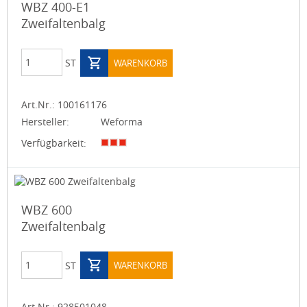
WBZ 400-E1
Zweifaltenbalg
ST
WARENKORB
Art.Nr.:
100161176
Hersteller:
Weforma
Verfügbarkeit:
WBZ 600
Zweifaltenbalg
ST
WARENKORB
Art.Nr.:
928501048